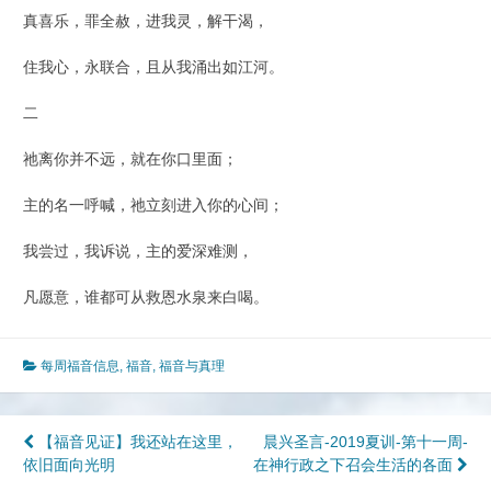
真喜乐，罪全赦，进我灵，解干渴，
住我心，永联合，且从我涌出如江河。
二
祂离你并不远，就在你口里面；
主的名一呼喊，祂立刻进入你的心间；
我尝过，我诉说，主的爱深难测，
凡愿意，谁都可从救恩水泉来白喝。
每周福音信息
,
福音
,
福音与真理
文
【福音见证】我还站在这里，
晨兴圣言-2019夏训-第十一周-
依旧面向光明
在神行政之下召会生活的各面
章