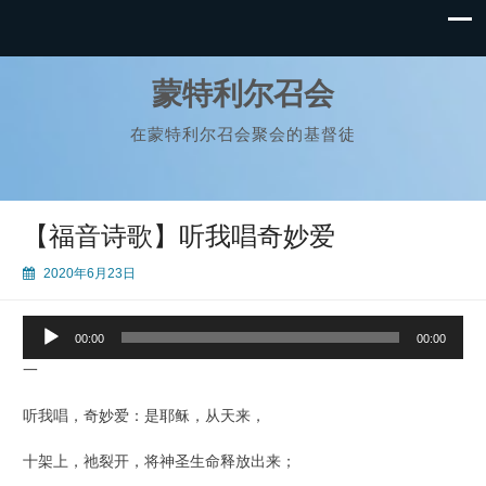
蒙特利尔召会
在蒙特利尔召会聚会的基督徒
【福音诗歌】听我唱奇妙爱
2020年6月23日
音
00:00
00:00
频
一
播
放
听我唱，奇妙爱：是耶稣，从天来，
器
十架上，祂裂开，将神圣生命释放出来；