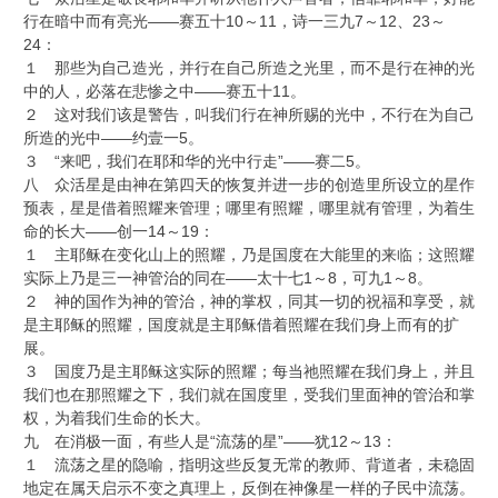
行在暗中而有亮光——赛五十10～11，诗一三九7～12、23～
24：
１ 那些为自己造光，并行在自己所造之光里，而不是行在神的光
中的人，必落在悲惨之中——赛五十11。
２ 这对我们该是警告，叫我们行在神所赐的光中，不行在为自己
所造的光中——约壹一5。
３ “来吧，我们在耶和华的光中行走”——赛二5。
八 众活星是由神在第四天的恢复并进一步的创造里所设立的星作
预表，星是借着照耀来管理；哪里有照耀，哪里就有管理，为着生
命的长大——创一14～19：
１ 主耶稣在变化山上的照耀，乃是国度在大能里的来临；这照耀
实际上乃是三一神管治的同在——太十七1～8，可九1～8。
２ 神的国作为神的管治，神的掌权，同其一切的祝福和享受，就
是主耶稣的照耀，国度就是主耶稣借着照耀在我们身上而有的扩
展。
３ 国度乃是主耶稣这实际的照耀；每当祂照耀在我们身上，并且
我们也在那照耀之下，我们就在国度里，受我们里面神的管治和掌
权，为着我们生命的长大。
九 在消极一面，有些人是“流荡的星”——犹12～13：
１ 流荡之星的隐喻，指明这些反复无常的教师、背道者，未稳固
地定在属天启示不变之真理上，反倒在神像星一样的子民中流荡。