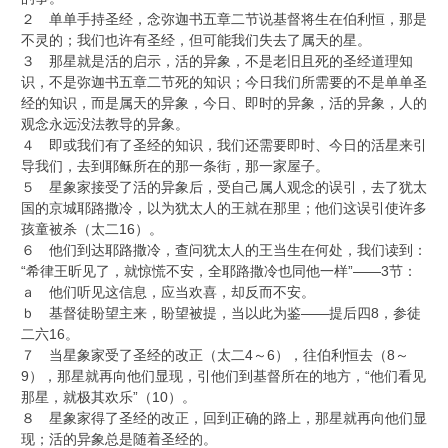
２ 单单手持圣经，念弥迦书五章二节说基督将生在伯利恒，那是
不灵的；我们也许有圣经，但可能我们失去了属天的星。
３ 那星就是活的启示，活的异象，不是老旧且死的圣经道理知
识，不是弥迦书五章二节死的知识；今日我们所需要的不是单单圣
经的知识，而是属天的异象，今日、即时的异象，活的异象，人的
观念永远没法教导的异象。
４ 即或我们有了圣经的知识，我们还需要即时、今日的活星来引
导我们，去到耶稣所在的那一条街，那一家屋子。
５ 星象家接受了活的异象后，受自己属人观念的误引，去了犹太
国的京城耶路撒冷，以为犹太人的王就在那里；他们这误引使许多
孩童被杀（太二16）。
６ 他们到达耶路撒冷，查问犹太人的王当生在何处，我们读到：
“希律王昕见了，就惊慌不安，全耶路撒冷也同他一样”——3节：
ａ 他们听见这信息，应当欢喜，却反而不安。
ｂ 基督徒盼望主来，盼望被提，当以此为鉴——提后四8，参徒
二六16。
７ 当星象家受了圣经的改正（太二4～6），往伯利恒去（8～
9），那星就再向他们显现，引他们到基督所在的地方，“他们看见
那星，就极其欢乐”（10）。
８ 星象家得了圣经的改正，回到正确的路上，那星就再向他们显
现；活的异象总是随着圣经的。