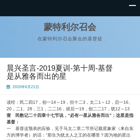
蒙特利尔召会
在蒙特利尔召会聚会的基督徒
晨兴圣言-2019夏训-第十周-基督
是从雅各而出的星
2020年6月21日
读经：民二四17，创一14～19，但十二3，太二1～12，启一16、
20，二1、28，三1，二二16，彼后一19，创二二17，犹12～13
壹 民数记二十四章十七节说，“必有一星从雅各而出”；这星是指
基督：
一 基督这预表的应验，见于马太二章二节所记载星象家（来自东
方的博学者）的话：“那生为犹太人之王的在哪里？因为祂的星出