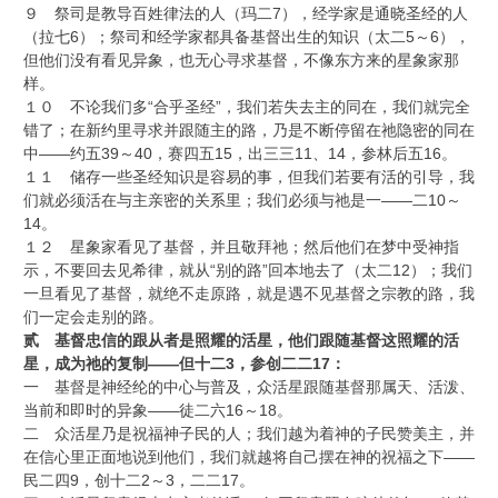
９ 祭司是教导百姓律法的人（玛二7），经学家是通晓圣经的人
（拉七6）；祭司和经学家都具备基督出生的知识（太二5～6），
但他们没有看见异象，也无心寻求基督，不像东方来的星象家那
样。
１０ 不论我们多“合乎圣经”，我们若失去主的同在，我们就完全
错了；在新约里寻求并跟随主的路，乃是不断停留在祂隐密的同在
中——约五39～40，赛四五15，出三三11、14，参林后五16。
１１ 储存一些圣经知识是容易的事，但我们若要有活的引导，我
们就必须活在与主亲密的关系里；我们必须与祂是一——二10～
14。
１２ 星象家看见了基督，并且敬拜祂；然后他们在梦中受神指
示，不要回去见希律，就从“别的路”回本地去了（太二12）；我们
一旦看见了基督，就绝不走原路，就是遇不见基督之宗教的路，我
们一定会走别的路。
贰 基督忠信的跟从者是照耀的活星，他们跟随基督这照耀的活
星，成为祂的复制——但十二3，参创二二17：
一 基督是神经纶的中心与普及，众活星跟随基督那属天、活泼、
当前和即时的异象——徒二六16～18。
二 众活星乃是祝福神子民的人；我们越为着神的子民赞美主，并
在信心里正面地说到他们，我们就越将自己摆在神的祝福之下——
民二四9，创十二2～3，二二17。