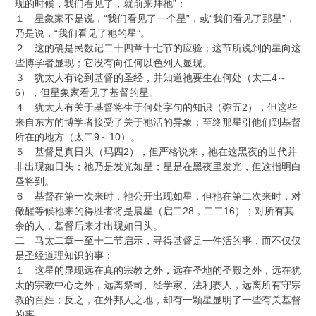
现的时候，我们看见了，就前来拜祂”：
１ 星象家不是说，“我们看见了一个星”，或“我们看见了那星”，
乃是说，“我们看见了祂的星”。
２ 这的确是民数记二十四章十七节的应验；这节所说到的星向这
些博学者显现；它没有向任何以色列人显现。
３ 犹太人有论到基督的圣经，并知道祂要生在何处（太二4～
6），但星象家看见了基督的星。
４ 犹太人有关于基督将生于何处字句的知识（弥五2），但这些
来自东方的博学者接受了关于祂活的异象；至终那星引他们到基督
所在的地方（太二9～10）。
５ 基督是真日头（玛四2），但严格说来，祂在这黑夜的世代并
非出现如日头；祂乃是发光如星；星是在黑夜里发光，但这指明白
昼将到。
６ 基督在第一次来时，祂公开出现如星，但祂在第二次来时，对
儆醒等候祂来的得胜者将是晨星（启二28，二二16）；对所有其
余的人，基督后来才出现如日头。
二 马太二章一至十二节启示，寻得基督是一件活的事，而不仅仅
是圣经道理知识的事：
１ 这星的显现远在真的宗教之外，远在圣地的圣殿之外，远在犹
太的宗教中心之外，远离祭司、经学家、法利赛人，远离所有守宗
教的百姓；反之，在外邦人之地，却有一颗星显明了一些有关基督
的事。