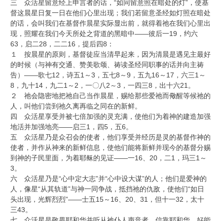
三 众活星留意经上申言者的话，“如同留意照在暗处的灯”，使基
督这晨星日复一日在他们心里出现；我们若留意圣经如灯照在暗处
的话，会叫我们在基督作晨星实际显出前，就得着祂在我们心里出
现，照耀在我们今天所处之背道的黑暗中——彼后一19，约六
63，启二28，二二16，提后四8：
１ 按晨星的原则，基督徒应当清早起来，因为清晨是遇见主最好
的时候（与神有交通、赞美歌颂、祷读圣经同职事的话并向主祷
告）——歌七12，诗五1～3，五七8～9，五九16～17，六三1～
8，九十14，九二1～2，一〇八2～3，一四三8，出十六21。
２ 祂会隐密地把祂自己当作晨星，赐给那些爱祂而儆醒等候祂的
人，叫他们尝到祂久离再临之同在的新鲜。
四 众活星享受并被七倍加强的灵充满，使他们为着神的建造加强
地活并加强地亮——启三1，四5，五6。
五 众活星乃是众召会的使者，他们享受并经历是灵的基督作神的
使者，并作从神来的新鲜信息，使他们能将新鲜并现今的基督分赐
到神的子民里面，为着耶稣的见证——一16、20，二1，玛三1～
3。
六 众活星乃是“心中定大志”并“心中设大谋”的人；他们是爱神的
人，像星“从其轨道”与神一同争战，抵挡祂的仇敌，使他们“如日
头出现，光辉烈烈”——士五15～16、20、31，但十一32，太十
三43。
七 众活星是敬畏耶和华并听从祂仆人声音者，信靠耶和华，好能