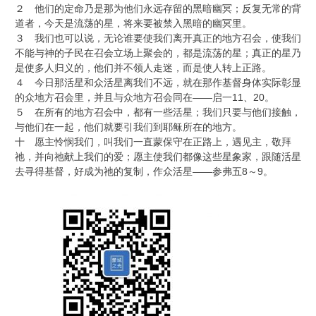
２ 他们的定命乃是那为他们永远存留的黑暗幽冥；反复无常的背
道者，今天是流荡的星，将来要被禁入黑暗的幽冥里。
３ 我们也可以说，无论谁要使我们离开真正的地方召会，使我们
不能与神的子民在召会立场上聚会的，都是流荡的星；真正的星乃
是使多人归义的，他们并不领人走迷，而是使人转上正路。
４ 今日那活星和众活星离我们不远，就在那作基督身体实际彰显
的众地方召会里，并且与众地方召会同在——启一11、20。
５ 在所有的地方召会中，都有一些活星；我们只要与他们接触，
与他们在一起，他们就要引我们到耶稣所在的地方。
十 愿主怜悯我们，叫我们一直蒙保守在正路上，遇见主，敬拜
祂，并向祂献上我们的爱；愿主使我们都像这些星象家，跟随活星
去寻得基督，好成为祂的复制，作众活星——参弗五8～9。