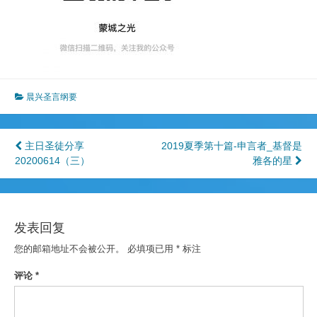
晨兴圣言纲要
文
主日圣徒分享
2019夏季第十篇-申言者_基督是
20200614（三）
雅各的星
章
导
航
发表回复
您的邮箱地址不会被公开。
必填项已用
*
标注
评论
*