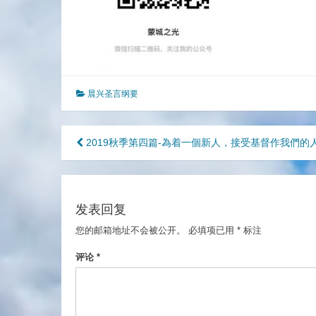
晨兴圣言纲要
文
2019秋季第四篇-為着一個新人，接受基督作我們的
章
导
发表回复
航
您的邮箱地址不会被公开。
必填项已用
*
标注
评论
*