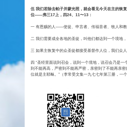
伍 我们若除去帕子并蒙光照，就会看见今天在主的恢
位——弗三17上，四24、11〜13：
一 有恩赐的人——使徒、申言者、传福音者、牧人和教
二 我们需要成全各地的圣徒，叫他们都达到一个境地，
三 如果主恢复中的众圣徒都接受基督作人位，我们众人
四 “圣经里面说到召会，说到一个境地，说召会乃是
到不能再高，严密到不能再严密，亲密到了不能再亲密
位就是主耶稣。”（李常受文集一九七七年第三册，一