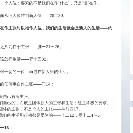
一个人位；要紧的不是我们在作“什么”，乃是“谁”在作。
面从旧人位转到新人位——加二20。
是在作主张时以祂作人位，我们的生活就会是新人的生活——约
：
之八九在于主张——腓一21〜26。
该怎样生活——罗十五32。
主张一切的一位，而过在新人里的生活。
的任何事自作主张——门14：
着自己有所主张。
们自己的，而该是团体新人的主张和生活；这是终极的要求。
团体的主张，不是个人的主张——林前四17。
们的生活和行动都是团体的——十二12，罗十二4〜5。
一16：