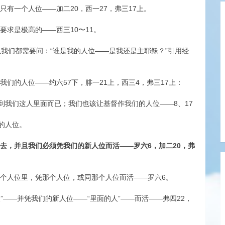
有一个人位——加二20，西一27，弗三17上。
要求是极高的——西三10〜11。
以我们都需要问：“谁是我的人位——是我还是主耶稣？”引用经
们的人位——约六57下，腓一21上，西三4，弗三17上：
到我们这人里面而已；我们也该让基督作我们的人位——8、17
的人位。
去，并且我们必须凭我们的新人位而活——罗六6，加二20，弗
那个人位里，凭那个人位，或同那个人位而活——罗六6。
人”——并凭我们的新人位——“里面的人”——而活——弗四22，