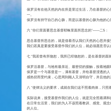
保罗没有在他天然的内在所是里过生活，乃在基督的心
一。
保罗没有持守自己的心肠，而是以基督的心肠为他的心
六 “你们里面要思念基督耶稣里面所思念的”——二5：
思念基督所思念的，就是借着否认我们天然的心思并接
我们若真是要接受基督作我们的人位，就必须愿意否认
七 “我若曾有所饶恕，我所已经饶恕的，是在基督的面前
保罗活基督，与祂有最亲近、最密切的接触，按着祂眼
保罗是一个与基督是一，满有基督，并给基督浸透的人
感热切而受约束，心思周到顾人又清明自守，并且他的
八 “使律法义的要求，成就在我们这不照着肉体，只照
实际说来，接受基督作我们的人位，就是完全照着调和
在日常生活里，我们的为人不该照着教训、感觉、观念
的人位。