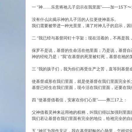
一 “神……乐意将祂儿子启示在我里面”——加一15下〜
没有什么比揭示神的儿子活的人位更使神喜乐。
我们需要被带进一种光景里，满了对神儿子的启示，因
二 “我已经与基督同钉十字架；现在活着的，不再是我
保罗不是说，基督的生命活在他里面；乃是说，基督自
神的经纶乃是：“我”在基督的死里被钉死，基督在祂的
三 “我的孩子们，我为你们再受生产之苦，直等到基督成
使基督成形在我们里面，就是使基督在我们里面完全长
基督已经生在我们里面，现今活在我们里面，还要在我
四 “使基督借着信，安家在你们心里”——弗三17上：
父神借着灵神来运用祂的权柄，叫我们得以加强到里面
我们若让基督在我们里面有完全的地位，给祂完全的自
五 “神可为我作见证，我在基督耶稣的心肠里，怎样切