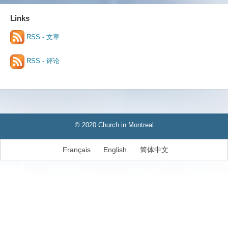
Links
RSS - 文章
RSS - 评论
© 2020 Church in Montreal
Français
English
简体中文